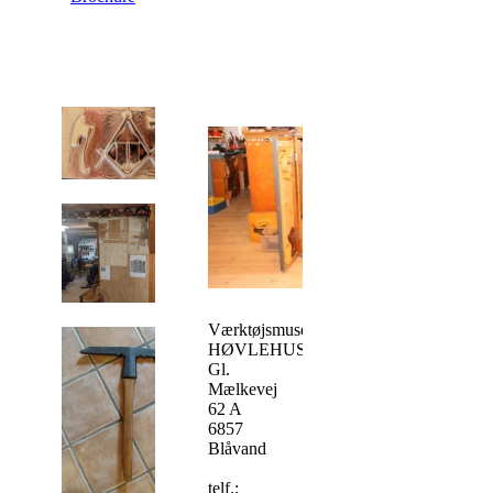
Værktøjsmuseet
HØVLEHUSET
Gl.
Mælkevej
62 A
6857
Blåvand
telf.: